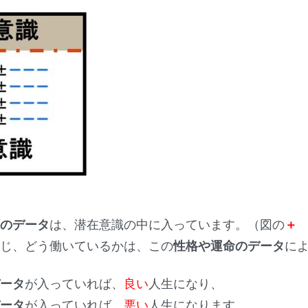
命のデータ
は、潜在意識の中に入っています。（図の
＋
感じ、どう働いているかは、この
性格や運命のデータ
に
データ
が入っていれば、
良い
人生になり、
データ
が入っていれば、
悪い
人生になります。