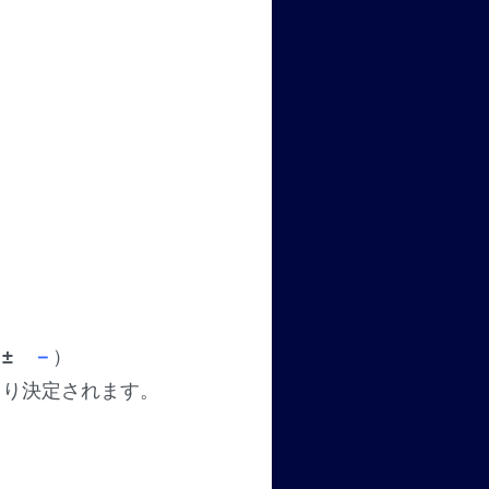
±
－
）
より決定されます。