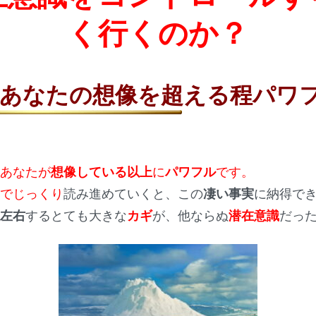
く行くのか？
があなたの想像を超える程パワ
、あなたが
想像している以上
に
パワフル
です。
までじっくり
読み進めていくと、この
凄い事実
に納得で
を
左右
するとても大きな
カギ
が、他ならぬ
潜在意識
だっ