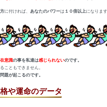
味方
に付ければ、
あなたのパワー
は
１０倍以上
になりま
潜在意識
の事を私達は
感じられない
のです。
けることもできません。
や問題が起こるのです。
性格や運命のデータ