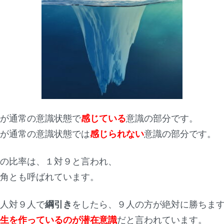
ちが通常の意識状態で
感じている
意識の部分です。
ちが通常の意識状態では
感じられない
意識の部分です。
識の比率は、１対９と言われ、
一角とも呼ばれています。
１人対９人で
綱引き
をしたら、９人の方が絶対に勝ちま
人生を作っているのが潜在意識
だと言われています。