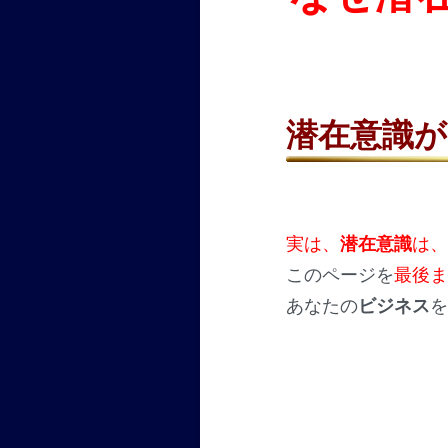
潜在意識
実は、
潜在意識
は
このページを
最後
あなたの
ビジネス