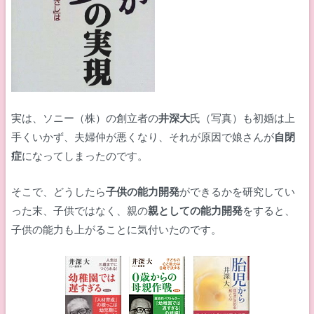
実は、ソニー（株）の創立者の
井深大
氏（写真）も初婚は上
手くいかず、夫婦仲が悪くなり、それが原因で娘さんが
自閉
症
になってしまったのです。
そこで、どうしたら
子供の能力開発
ができるかを研究してい
った末、子供ではなく、親の
親としての能力開発
をすると、
子供の能力も上がることに気付いたのです。