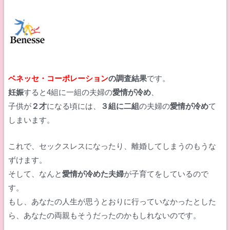
ベネッセ・コーポレーション
の調査結果
です。
妊娠
すると4組に一組の夫婦の
愛情が冷め
、
子供が
２才
になる頃には、
３組に二組
の夫婦の
愛情が冷め
て
しまいます。
これで、セックスレスになったり、離婚してしまうのもうな
ずけます。
そして、なんと
愛情が冷めた夫婦
が子育てをしているので
す。
もし、あなたの人生が思うとおりに行っていなかったとした
ら、あなたの両親もそうだったのかもしれないのです。