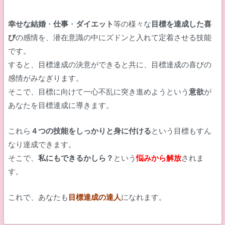
幸せな結婚
・
仕事
・
ダイエット
等の様々な
目標を達成した喜
び
の感情を、潜在意識の中にズドンと入れて定着させる技能
です。
すると、目標達成の決意ができると共に、目標達成の喜びの
感情がみなぎります。
そこで、目標に向けて一心不乱に突き進めようという
意欲
が
あなたを目標達成に導きます。
これら
４つの技能をしっかりと身に付ける
という目標もすん
なり達成できます。
そこで、
私にもできるかしら？
という
悩みから解放
されま
す。
これで、あなたも
目標達成の達人
になれます。