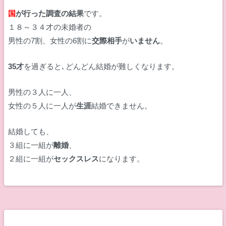
国
が行った調査の結果
です。
１８～３４才の未婚者の
男性の7割、女性の6割に
交際相手
が
いません
。
35才
を過ぎると､どんどん結婚が難しくなります。
男性の３人に一人、
女性の５人に一人が
生涯
結婚できません。
結婚しても、
３組に一組が
離婚
、
２組に一組が
セックスレス
になります。