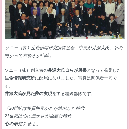
ソニー（株）生命情報研究所発足会 中央が井深大氏、その
向かって右後ろが山﨑。
ソニー（株）創立者の
井深大
氏
自らが所長
となって発足した
生命情報研究所
に配属になりました。写真は関係者一同で
す。
井深大氏が見た夢の実現
をする精鋭部隊です。
「20世紀は物質的豊かさを追求した時代
21世紀は心の豊かさが重要な時代
心の研究
をせよ」