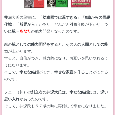
井深大氏の著書に、「
幼稚園では遅すぎる
」「
0歳からの母親
作戦
」「
胎児から
」があり、だんだん対象年齢が下がり、つ
いに
親＝
あなた
の能力開発となったのです。
親の
親としての能力開発
をすると、その人の
人間としての能
力
が上がります。
すると、自信がつき、魅力的になり、お互いを思いやれるよ
うになります。
そこで、
幸せな結婚
ができ、
幸せな家庭
を作ることができる
のです。
ソニー（株）の創立者の
井深大
氏は、
幸せな結婚
には、
深い
思い入れ
があったのです。
そして、井深氏も５７歳の時に再婚して幸せになりました。